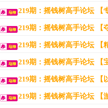
219期：摇钱树高手论坛 
219期：摇钱树高手论坛 
219期：摇钱树高手论坛 
219期：摇钱树高手论坛 
219期：摇钱树高手论坛 
219期：摇钱树高手论坛 