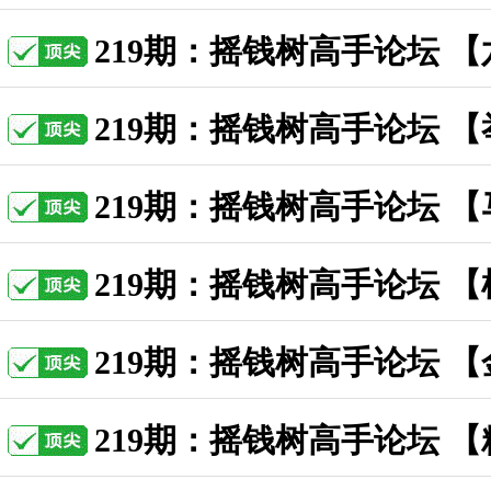
219期：摇钱树高手论坛 
219期：摇钱树高手论坛 
219期：摇钱树高手论坛 
219期：摇钱树高手论坛 
219期：摇钱树高手论坛 
219期：摇钱树高手论坛 