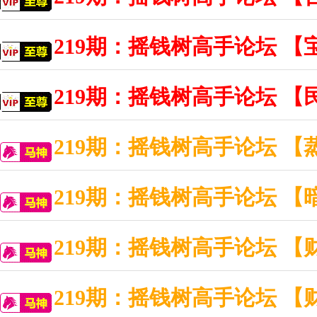
219期：摇钱树高手论坛 
219期：摇钱树高手论坛 
219期：摇钱树高手论坛 
219期：摇钱树高手论坛 
219期：摇钱树高手论坛 
219期：摇钱树高手论坛 