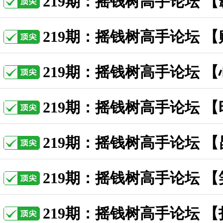
219期：摇钱树高手论坛 
219期：摇钱树高手论坛 
219期：摇钱树高手论坛 
219期：摇钱树高手论坛 
219期：摇钱树高手论坛 
219期：摇钱树高手论坛 
219期：摇钱树高手论坛 