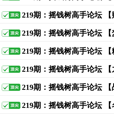
219期：摇钱树高手论坛 
219期：摇钱树高手论坛 
219期：摇钱树高手论坛 
219期：摇钱树高手论坛 
219期：摇钱树高手论坛 
219期：摇钱树高手论坛 